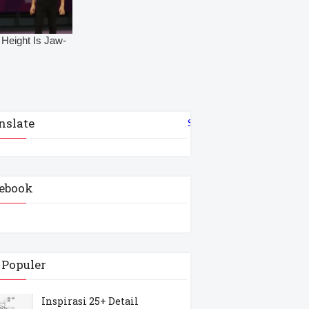
nslate
Select Language
▼
ebook
 Populer
Inspirasi 25+ Detail