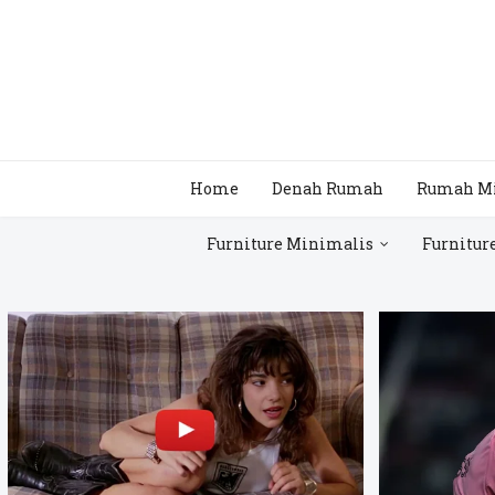
Home
Denah Rumah
Rumah M
Furniture Minimalis
Furnitur