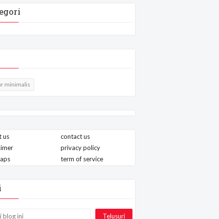
egori
r minimalis
 us
contact us
aimer
privacy policy
maps
term of service
i