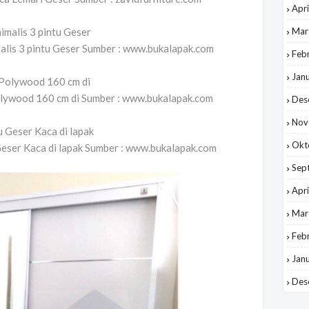
Apri
Mar
lis 3 pintu Geser Sumber : www.bukalapak.com
Feb
Jan
Polywood 160 cm di Sumber : www.bukalapak.com
Des
Nov
Okt
Geser Kaca di lapak Sumber : www.bukalapak.com
Sep
Apri
Mar
Feb
Jan
Des