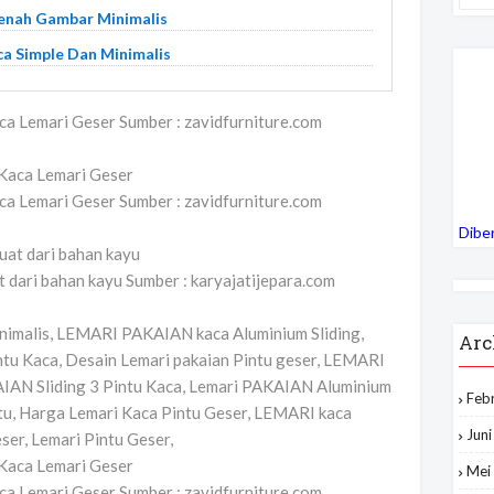
enah Gambar Minimalis
ca Simple Dan Minimalis
aca Lemari Geser Sumber : zavidfurniture.com
aca Lemari Geser Sumber : zavidfurniture.com
Dibe
t dari bahan kayu Sumber : karyajatijepara.com
nimalis, LEMARI PAKAIAN kaca Aluminium Sliding,
Arc
u Kaca, Desain Lemari pakaian Pintu geser, LEMARI
AN Sliding 3 Pintu Kaca, Lemari PAKAIAN Aluminium
Feb
intu, Harga Lemari Kaca Pintu Geser, LEMARI kaca
Jun
ser, Lemari Pintu Geser,
Mei
aca Lemari Geser Sumber : zavidfurniture.com