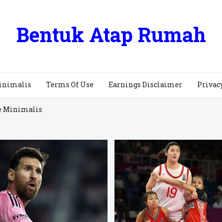
Bentuk Atap Rumah
inimalis
Terms Of Use
Earnings Disclaimer
Privac
e Minimalis