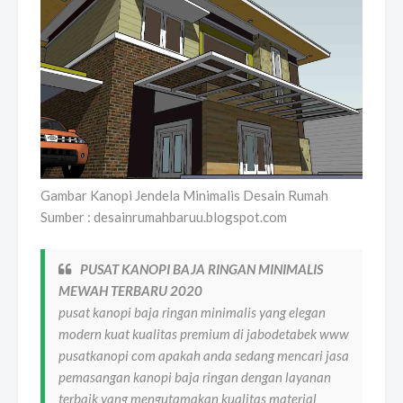
Gambar Kanopi Jendela Minimalis Desain Rumah
Sumber : desainrumahbaruu.blogspot.com
PUSAT KANOPI BAJA RINGAN MINIMALIS
MEWAH TERBARU 2020
pusat kanopi baja ringan minimalis yang elegan
modern kuat kualitas premium di jabodetabek www
pusatkanopi com apakah anda sedang mencari jasa
pemasangan kanopi baja ringan dengan layanan
terbaik yang mengutamakan kualitas material