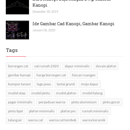
Kanopi
Desember 30, 2019
Ide Gambar Cad Kanopi, Gambar Kanopi
Januari 06, 2020
Tags
borongan cat
cat rumah 2020
dapur minimalis
desain plafon
gambar kanopi
harga borongan cat
hiasan ruangan
kompor tanam
lagu jawa
lantai granit
meja dapur
model atap
model pintu
model plafon
model talang
pagar minimalis
perpaduan warna
pintu aluminium
pintu geser
pintu lipat
plafon minimalis
plafon pvc
rumah minimalis
talang air
warna cat
warna cat tembok
warna keramik