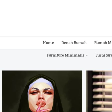
Home
Denah Rumah
Rumah M
Furniture Minimalis
Furnitur