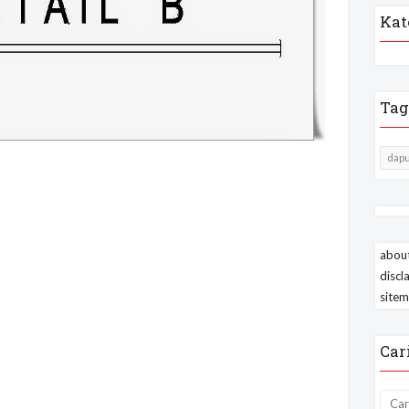
Kat
Tag
dapu
about
discl
site
Car