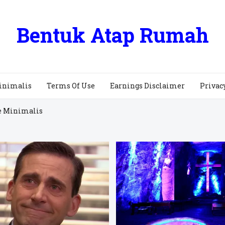
Bentuk Atap Rumah
inimalis
Terms Of Use
Earnings Disclaimer
Privac
e Minimalis