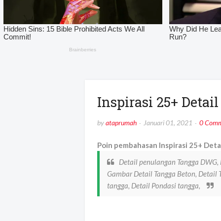
Inspirasi 25+ Deta
by
ataprumah
Januari 01, 2021
0 Comm
Poin pembahasan Inspirasi 25+ Deta
Detail penulangan Tangga DWG, D
Gambar Detail Tangga Beton, Detail 
tangga, Detail Pondasi tangga,