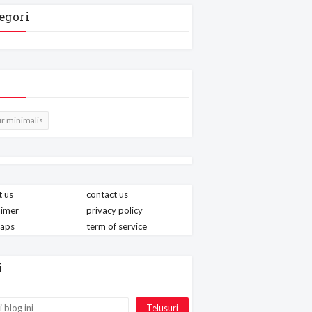
egori
r minimalis
 us
contact us
aimer
privacy policy
maps
term of service
i