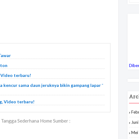
 Tawar
eton
Dibe
 Video terbaru!
 kencur sama daun jeruknya bikin gampang lapar ˜
Arc
, Video terbaru!
Feb
 Tangga Sederhana Home Sumber :
Jun
Mei