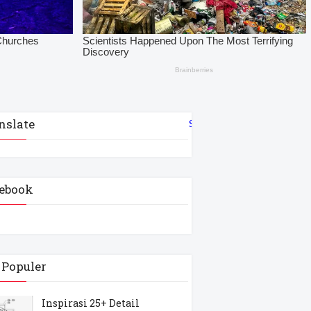
nslate
Select Language
▼
ebook
 Populer
Inspirasi 25+ Detail