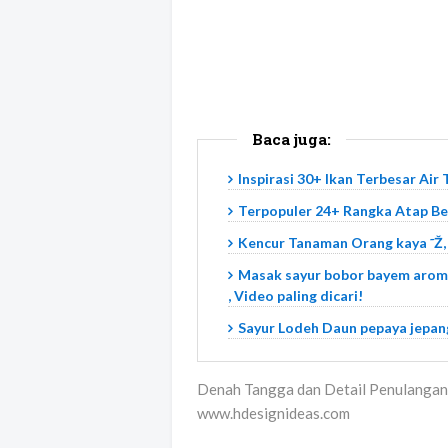
Baca juga:
Inspirasi 30+ Ikan Terbesar Air
Terpopuler 24+ Rangka Atap B
Kencur Tanaman Orang kaya ˜Ž,
Masak sayur bobor bayem aroma
, Video paling dicari!
Sayur Lodeh Daun pepaya jepang
Denah Tangga dan Detail Penulangan
www.hdesignideas.com