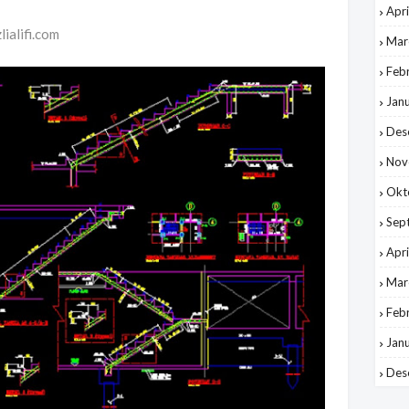
Apri
lialifi.com
Mar
Feb
Jan
Des
Nov
Okt
Sep
Apri
Mar
Feb
Jan
Des