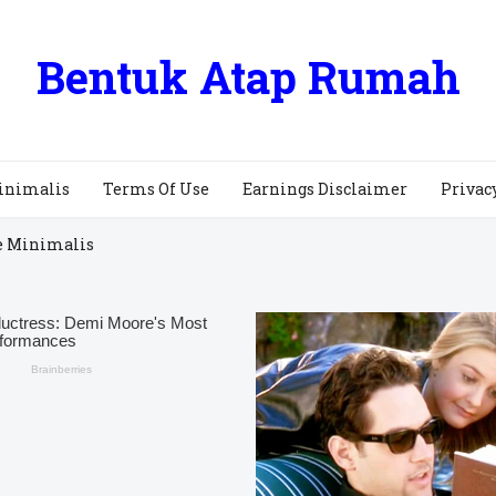
Bentuk Atap Rumah
inimalis
Terms Of Use
Earnings Disclaimer
Privac
e Minimalis