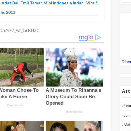
Adat Bali Tmii Taman Mini Indonesia Indah , Viral!
lis 2013
atch?v=7_wr_GrRH2c
Dibe
Arc
Feb
Jun
Mei