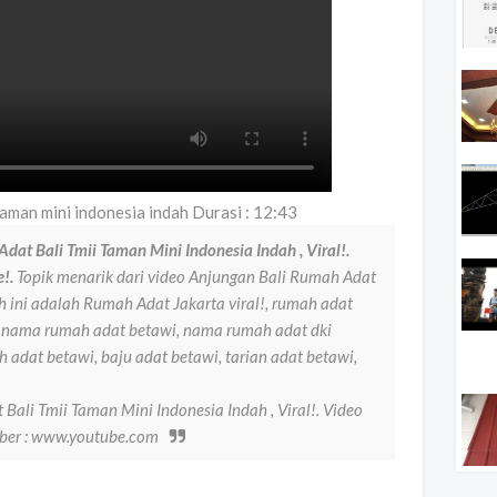
aman mini indonesia indah Durasi : 12:43
at Bali Tmii Taman Mini Indonesia Indah , Viral!.
!.
Topik menarik dari video Anjungan Bali Rumah Adat
h ini adalah Rumah Adat Jakarta viral!, rumah adat
 5 nama rumah adat betawi, nama rumah adat dki
 adat betawi, baju adat betawi, tarian adat betawi,
ali Tmii Taman Mini Indonesia Indah , Viral!. Video
mber : www.youtube.com