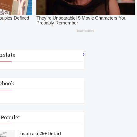
nslate
Select Language
▼
ebook
 Populer
Inspirasi 25+ Detail