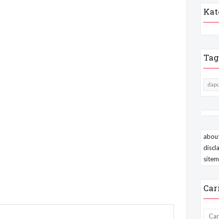
Kat
Tag
dapu
about
discl
site
Car