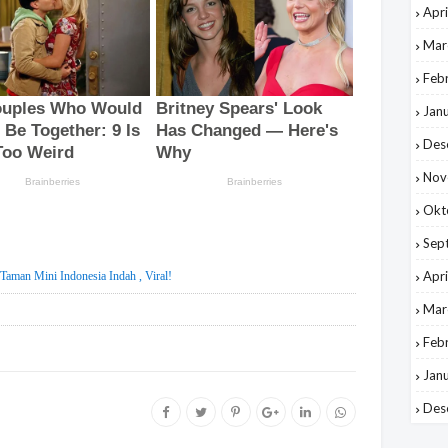
Apri
Mar
Feb
Jan
Des
Nov
Okt
Sep
Apri
Taman Mini Indonesia Indah , Viral!
Mar
Feb
Jan
Des