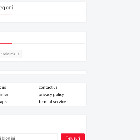
egori
r minimalis
 us
contact us
aimer
privacy policy
maps
term of service
i