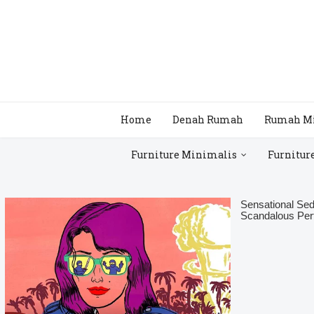
Home
Denah Rumah
Rumah M
Furniture Minimalis
Furnitur