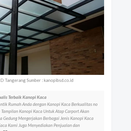
 Tangerang Sumber : kanopibsd.co.id
alis Terbaik Kanopi Kaca
ntik Rumah Anda dengan Kanopi Kaca Berkualitas no
 Tampilan Kanopi Kaca Untuk Atap Carport Akan
a Gedung Mengerjakan Berbagai Jenis Kanopi Kaca
 Kaca Kami Juga Menyediakan Penjualan dan