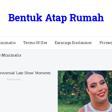
Bentuk Atap Rumah
inimalis
Terms Of Use
Earnings Disclaimer
Privac
e Minimalis