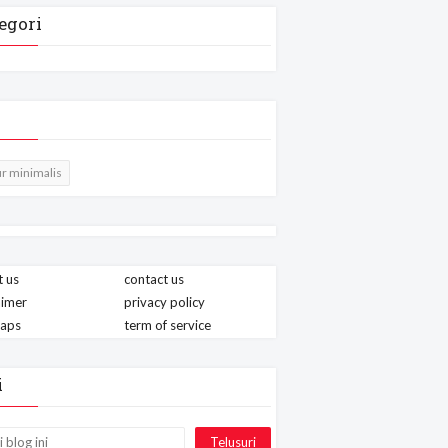
egori
r minimalis
 us
contact us
aimer
privacy policy
maps
term of service
i