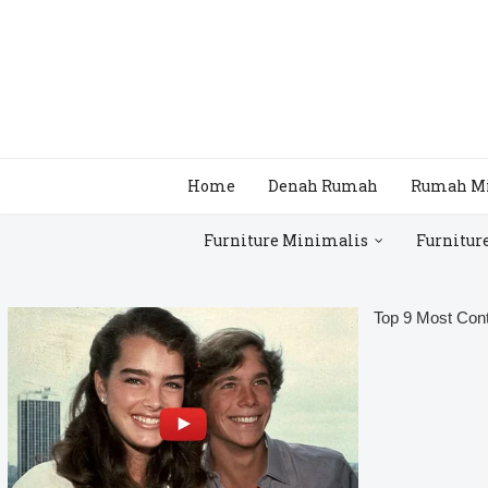
Home
Denah Rumah
Rumah M
Furniture Minimalis
Furnitur