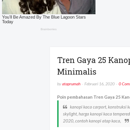
Tren Gaya 25 Kanop
Minimalis
by
ataprumah
Februari 16, 2020
0 Com
Poin pembahasan Tren Gaya 25 Kanop
kanopi kaca carport, konstruksi 
skylight, harga kanopi kaca temper
2020, contoh kanopi atap kaca,