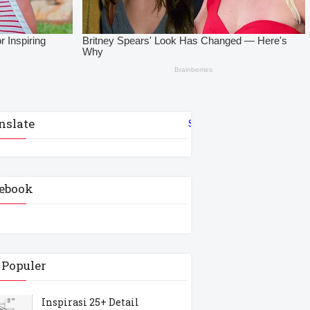
nslate
Select Language
▼
ebook
 Populer
Inspirasi 25+ Detail