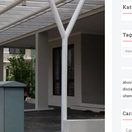
Kat
Tag
dapu
about
discl
site
Car