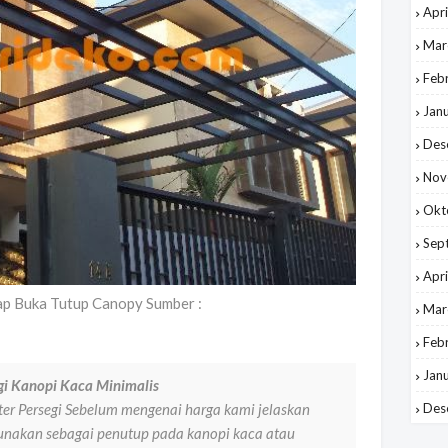
Apri
Mar
Feb
Jan
Des
Nov
Okt
Sep
Apri
ap Buka Tutup Canopy Sumber :
Mar
Feb
Jan
gi Kanopi Kaca Minimalis
r Persegi Sebelum mengenai harga kami jelaskan
Des
gunakan sebagai penutup pada kanopi kaca atau