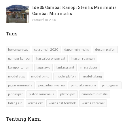
Ide 35 Gambar Kanopi Stenlis Minimalis
Gambar Minimalis
Februari 18, 2020
Tags
borongan cat
cat rumah 2020
dapur minimalis
desain plafon
gambar kanopi
harga borongan cat
hiasan ruangan
kompor tanam
lagu jawa
lantai granit
meja dapur
model atap
model pintu
model plafon
model talang
pagar minimalis
perpaduan warna
pintu aluminium
pintu geser
pintu lipat
plafon minimalis
plafon pvc
rumah minimalis
talang air
warna cat
warna cat tembok
warna keramik
Tentang Kami