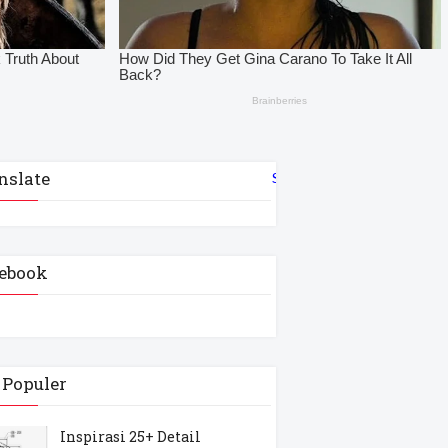
nslate
Select Language
▼
ebook
 Populer
Inspirasi 25+ Detail