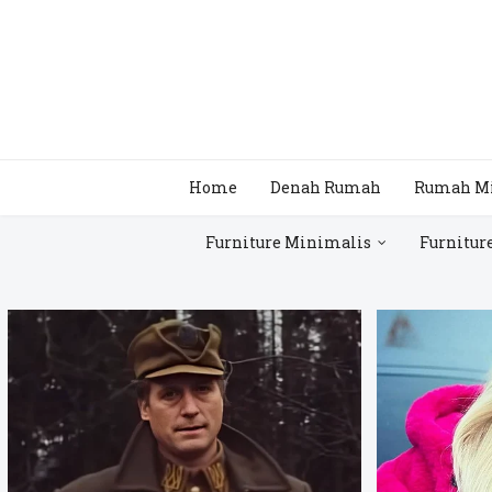
Home
Denah Rumah
Rumah M
Furniture Minimalis
Furnitur