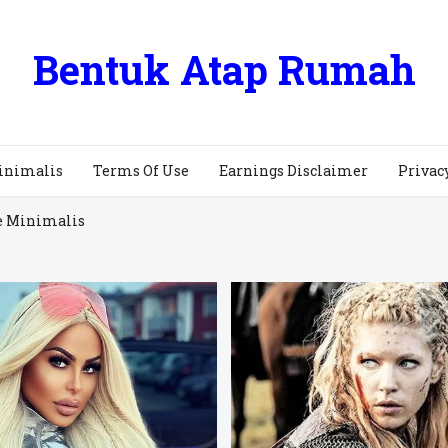
Bentuk Atap Rumah
inimalis
Terms Of Use
Earnings Disclaimer
Privac
e Minimalis