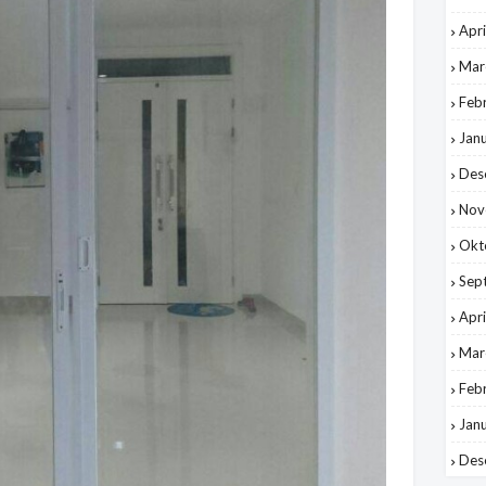
Apri
Mar
Feb
Jan
Des
Nov
Okt
Sep
Apri
Mar
Feb
Jan
Des