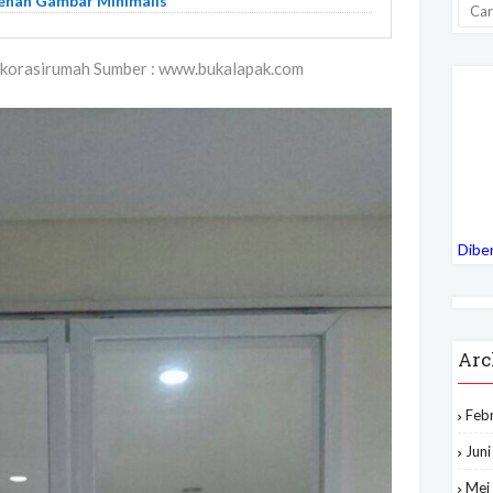
enah Gambar Minimalis
 dekorasirumah Sumber : www.bukalapak.com
Dibe
Arc
Feb
Jun
Mei