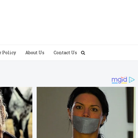
y Policy
About Us
Contact Us