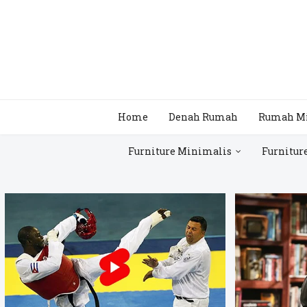
Home
Denah Rumah
Rumah M
Furniture Minimalis
Furnitur