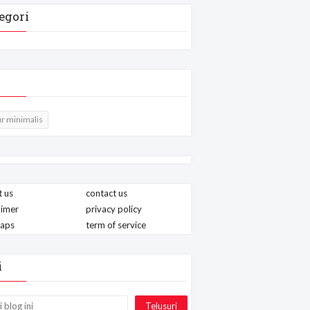
egori
r minimalis
 us
contact us
aimer
privacy policy
maps
term of service
i