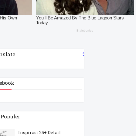
nslate
Select Language
▼
ebook
 Populer
Inspirasi 25+ Detail