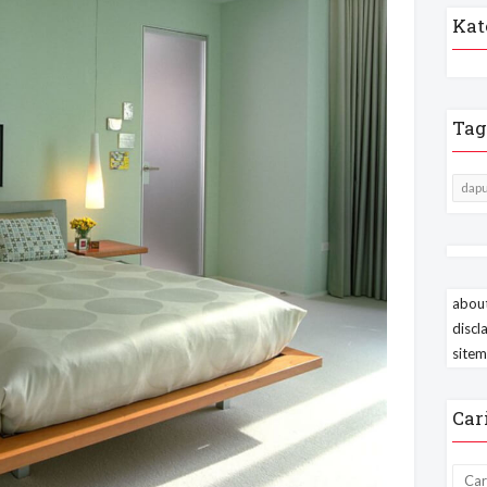
Kat
Tag
dapu
about
discl
site
Car