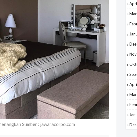
Apri
Mar
Feb
Jan
Des
Nov
Okt
Sep
Apri
Mar
Feb
Jan
enenangkan Sumber : jawaracorpo.com
Des