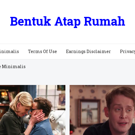
Bentuk Atap Rumah
inimalis
Terms Of Use
Earnings Disclaimer
Privac
e Minimalis