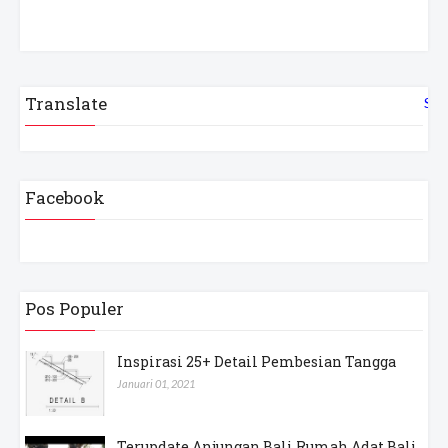
Translate
Sel
Facebook
Pos Populer
Inspirasi 25+ Detail Pembesian Tangga
Januari 01, 2021
Terupdate Anjungan Bali Rumah Adat Bali