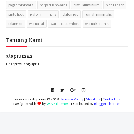
pagar minimalis
perpaduan warna
pintu aluminium
pintu geser
pintu lipat
plafon minimalis
plafon pvc
rumah minimalis
talang air
warna cat
warna cat tembok
warna keramik
Tentang Kami
ataprumah
Lihat profil lengkapku
www.kanopitop.com © 2018 |
Privacy Policy
|
About Us
|
Contact Us
Designed with
by
Way2Themes
| Distributed by
Blogger Themes