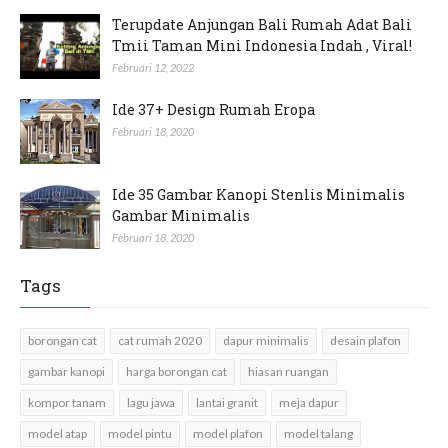
Terupdate Anjungan Bali Rumah Adat Bali
Tmii Taman Mini Indonesia Indah , Viral!
Februari 12, 2022
Ide 37+ Design Rumah Eropa
Februari 18, 2020
Ide 35 Gambar Kanopi Stenlis Minimalis
Gambar Minimalis
Februari 18, 2020
Tags
borongan cat
cat rumah 2020
dapur minimalis
desain plafon
gambar kanopi
harga borongan cat
hiasan ruangan
kompor tanam
lagu jawa
lantai granit
meja dapur
model atap
model pintu
model plafon
model talang