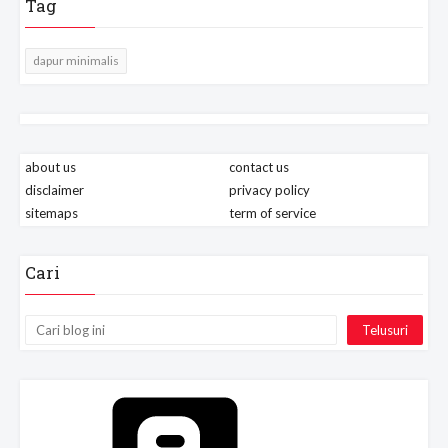
Tag
dapur minimalis
about us
contact us
disclaimer
privacy policy
sitemaps
term of service
Cari