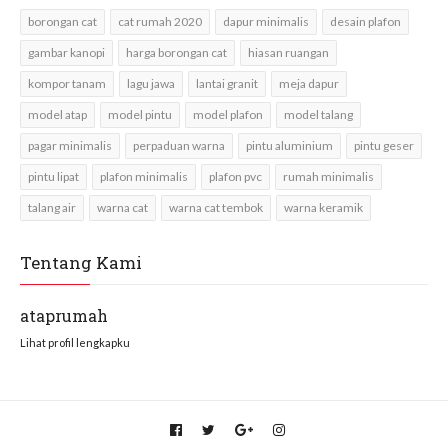
borongan cat
cat rumah 2020
dapur minimalis
desain plafon
gambar kanopi
harga borongan cat
hiasan ruangan
kompor tanam
lagu jawa
lantai granit
meja dapur
model atap
model pintu
model plafon
model talang
pagar minimalis
perpaduan warna
pintu aluminium
pintu geser
pintu lipat
plafon minimalis
plafon pvc
rumah minimalis
talang air
warna cat
warna cat tembok
warna keramik
Tentang Kami
ataprumah
Lihat profil lengkapku