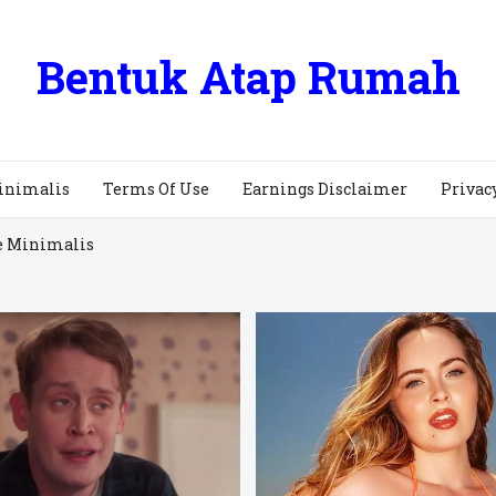
Bentuk Atap Rumah
inimalis
Terms Of Use
Earnings Disclaimer
Privac
e Minimalis