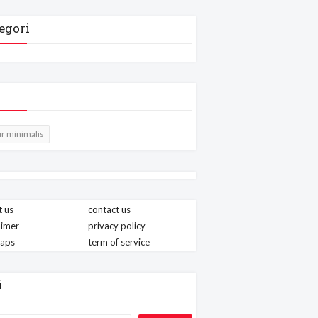
egori
r minimalis
 us
contact us
aimer
privacy policy
maps
term of service
i