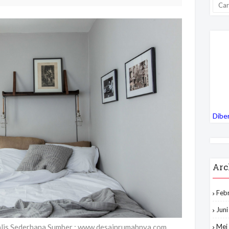
Dibe
Arc
Feb
Jun
alis Sederhana Sumber : www.desainrumahnya.com
Mei