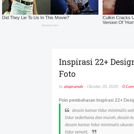
Inspirasi 22+ Desi
Foto
by
ataprumah
Oktober 20, 2020
0 Com
Poin pembahasan Inspirasi 22+ Desi
desain kamar tidur minimalis se
tidur sederhana dan murah, desain ka
desain kamar tidur minimalis ukuran
tidur sempit,