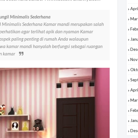
Apri
ngil Minimalis Sederhana
Mar
l Minimalis Sederhana Kamar mandi merupakan salah
Feb
 perhatikan agar terlihat apik dan nyaman Kamar
 aspek paling penting di rumah Anda walaupun
Jan
a kamar mandi hanyalah berfungsi sebagai ruangan
Des
n kamar
Nov
Okt
Sep
Apri
Mar
Feb
Jan
Des