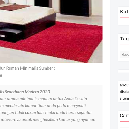
Kat
Tag
dapu
dur Rumah Minimalis Sumber :
m
about
lis Sederhana Modern 2020
discl
site
tidur utama minimalis modern untuk Anda Desain
m mendesain kamar tidur anda perlu mengenali
 ruangan tidak cukup luas maka anda harus sepintar
Car
 interiornya untuk menghasilkan kamar yang nyaman