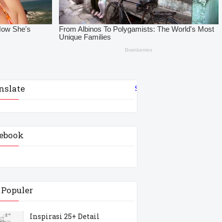
nslate
Select Language
▼
ebook
 Populer
Inspirasi 25+ Detail