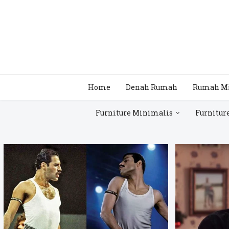
Home
Denah Rumah
Rumah M
Furniture Minimalis
Furnitur