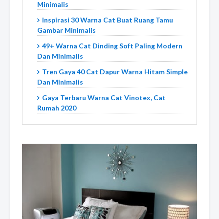
Minimalis
Inspirasi 30 Warna Cat Buat Ruang Tamu
Gambar Minimalis
49+ Warna Cat Dinding Soft Paling Modern
Dan Minimalis
Tren Gaya 40 Cat Dapur Warna Hitam Simple
Dan Minimalis
Gaya Terbaru Warna Cat Vinotex, Cat
Rumah 2020