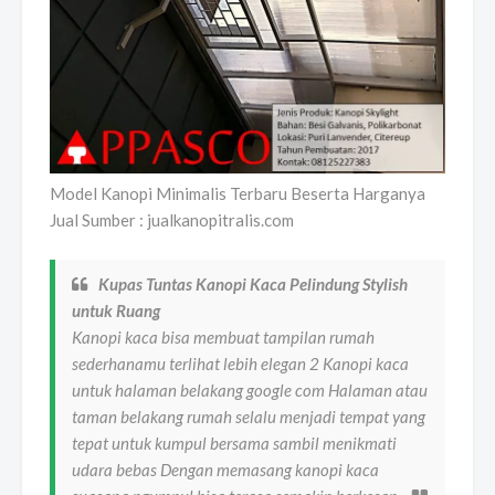
Model Kanopi Minimalis Terbaru Beserta Harganya
Jual Sumber : jualkanopitralis.com
Kupas Tuntas Kanopi Kaca Pelindung Stylish
untuk Ruang
Kanopi kaca bisa membuat tampilan rumah
sederhanamu terlihat lebih elegan 2 Kanopi kaca
untuk halaman belakang google com Halaman atau
taman belakang rumah selalu menjadi tempat yang
tepat untuk kumpul bersama sambil menikmati
udara bebas Dengan memasang kanopi kaca