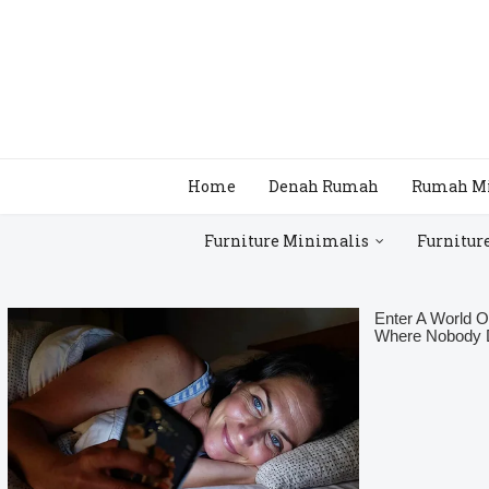
Home
Denah Rumah
Rumah M
Furniture Minimalis
Furnitur