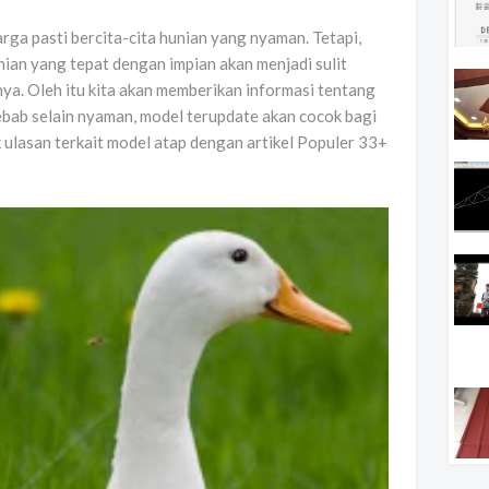
arga pasti bercita-cita hunian yang nyaman. Tetapi,
ian yang tepat dengan impian akan menjadi sulit
ya. Oleh itu kita akan memberikan informasi tentang
ebab selain nyaman, model terupdate akan cocok bagi
 ulasan terkait model atap dengan artikel Populer 33+