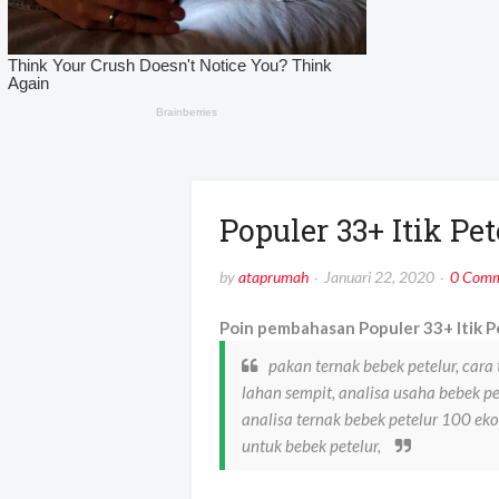
Populer 33+ Itik Pet
by
ataprumah
Januari 22, 2020
0 Comm
Poin pembahasan Populer 33+ Itik Pe
pakan ternak bebek petelur, cara 
lahan sempit, analisa usaha bebek pet
analisa ternak bebek petelur 100 ekor
untuk bebek petelur,