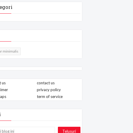
egori
r minimalis
 us
contact us
aimer
privacy policy
maps
term of service
i