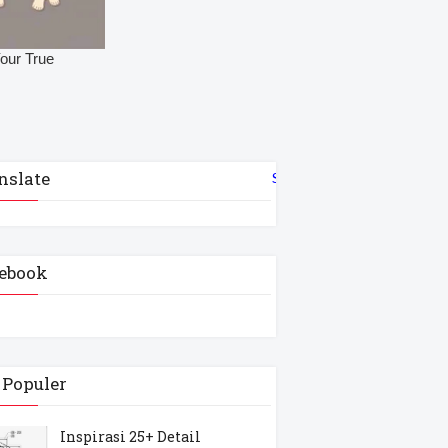
nslate
Select Language
▼
ebook
 Populer
Inspirasi 25+ Detail