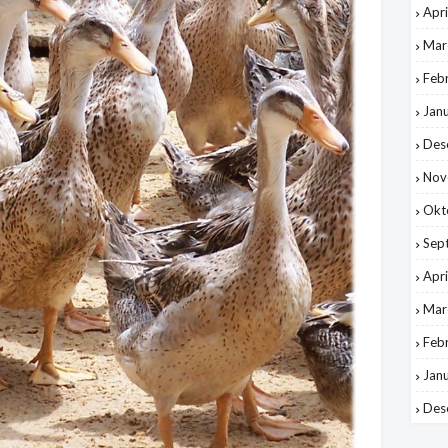
Apri
Mar
Feb
Jan
Des
Nov
Okt
Sep
Apri
Mar
Feb
Jan
Des