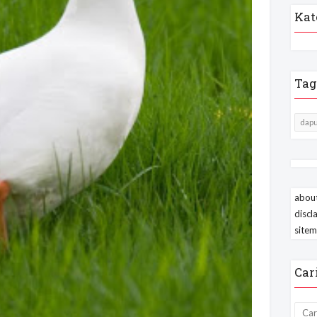
Kat
Tag
dapu
about
discl
site
Car