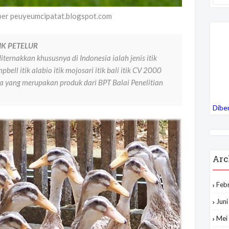
mber peuyeumcipatat.blogspot.com
TIK PETELUR
iternakkan khususnya di Indonesia ialah jenis itik
mpbell itik alabio itik mojosari itik bali itik CV 2000
nnya yang merupakan produk dari BPT Balai Penelitian
Dibe
Arc
Feb
Jun
Mei