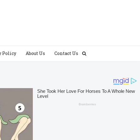
y Policy
About Us
Contact Us