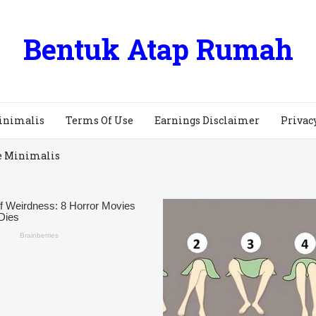
Bentuk Atap Rumah
inimalis
Terms Of Use
Earnings Disclaimer
Privac
e Minimalis