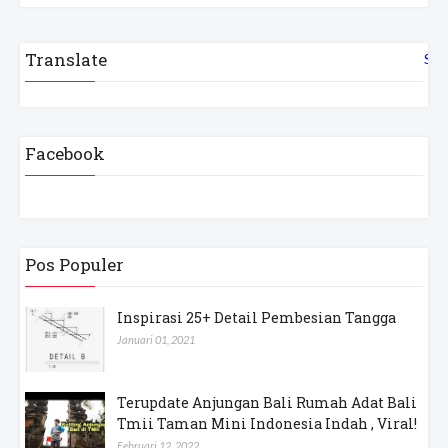
Translate
Sel
Facebook
Pos Populer
Inspirasi 25+ Detail Pembesian Tangga
Januari 01, 2021
Terupdate Anjungan Bali Rumah Adat Bali
Tmii Taman Mini Indonesia Indah , Viral!
Februari 12, 2022