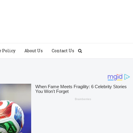
y Policy
About Us
Contact Us