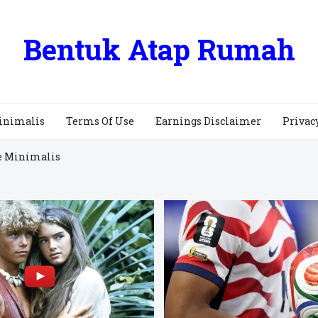
Bentuk Atap Rumah
inimalis
Terms Of Use
Earnings Disclaimer
Privac
e Minimalis