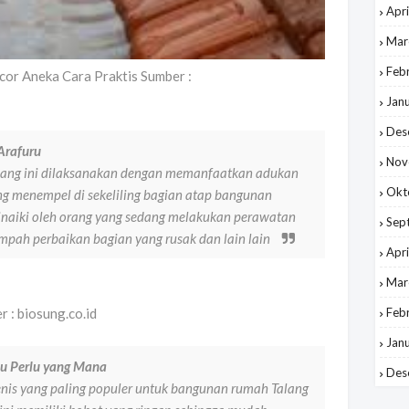
Apri
Mar
Feb
cor Aneka Cara Praktis Sumber :
Jan
Des
Arafuru
Nov
lang ini dilaksanakan dengan memanfaatkan adukan
Okt
g menempel di sekeliling bagian atap bangunan
dinaiki oleh orang yang sedang melakukan perawatan
Sep
pah perbaikan bagian yang rusak dan lain lain
Apri
Mar
Feb
 : biosung.co.id
Jan
mu Perlu yang Mana
Des
enis yang paling populer untuk bangunan rumah Talang