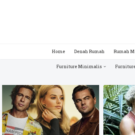
Home
Denah Rumah
Rumah M
Furniture Minimalis
Furnitur