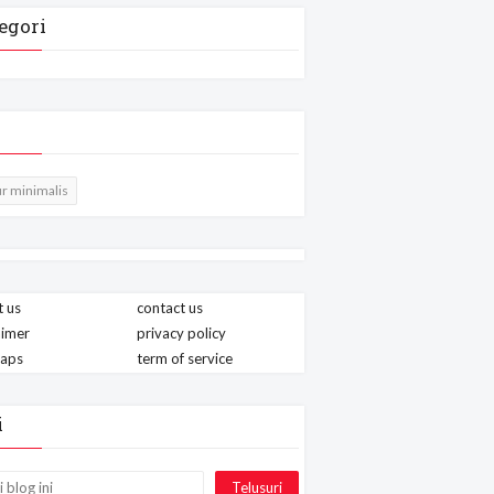
egori
r minimalis
 us
contact us
aimer
privacy policy
maps
term of service
i