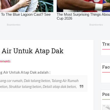
Tra
 Air Untuk Atap Dak
mments
Fac
 Air Untuk Atap Dak adalah :
lang cor rumah, Dak talang beton, Talang Air Rumah
beton, Struktur talang beton, Detail atap dak beton,
Pos