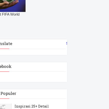
nslate
Select Language
▼
ebook
 Populer
Inspirasi 25+ Detail