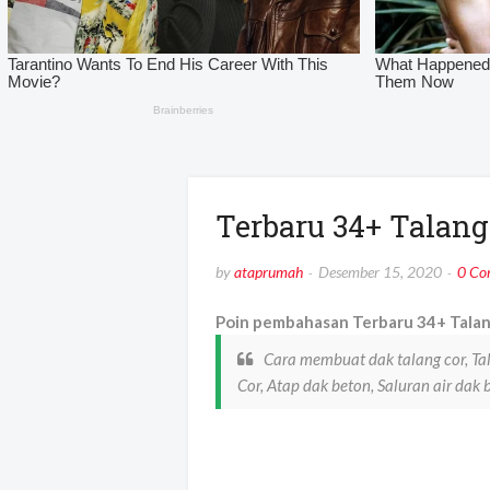
Terbaru 34+ Talang
by
ataprumah
Desember 15, 2020
0 Co
Poin pembahasan Terbaru 34+ Talang
Cara membuat dak talang cor, Ta
Cor, Atap dak beton, Saluran air dak 