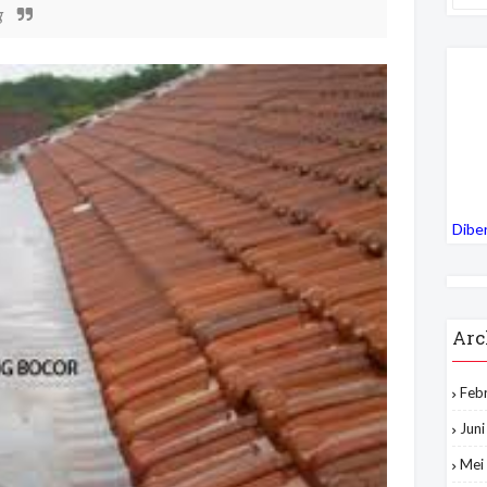
g
Dibe
Arc
Feb
Jun
Mei