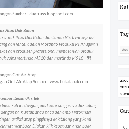
Kat
angan Sumber : duatruss.blogspot.com
tuk Atap Dak Beton
Tag
s untuk Atap Dak Beton dan Lantai Merk waterproof
ding dan lantai adalah Mortindo Produksi PT Anugerah
dapu
rekat dan produsen professional memasarkan produk
roduk yaitu mortindo M510 dan mortindo M518
about
ngan Got Air Atap Sumber : www.bukalapak.com
discl
site
 Gambar Desain Arsitek
 baca kali ini dengan judul atap pinggirnya dak talang
Car
i dengan baik untuk anda baca dan ambil informasi
ngan artikel atap pinggirnya dak talang yang kami
 selamat membaca Silakan klik keperluan anda pada