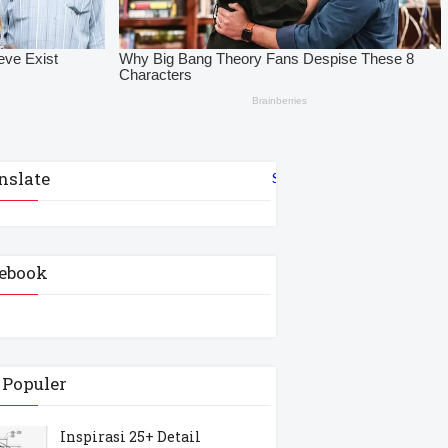
nslate
Select Language
▼
ebook
 Populer
Inspirasi 25+ Detail