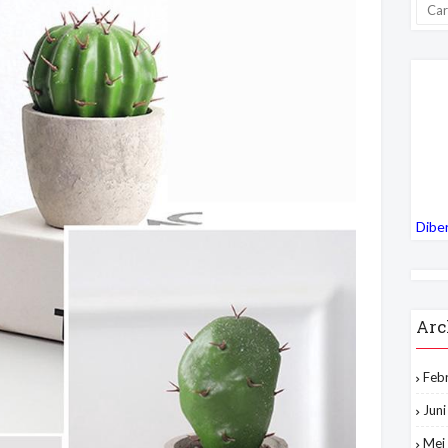
Dibe
Arc
Feb
Jun
Mei