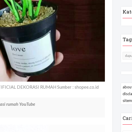
Kat
Tag
dapu
ICIAL DEKORASI RUMAH Sumber : shopee.co.id
about
discl
site
si rumah YouTube
Car