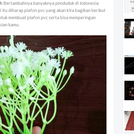
ah
Bertambahnya banyaknya penduduk di indonesia
i itu diharap plafon pvc yang akan kita bagikan berikut
ntuk membuat plafon pvc serta bisa memperingan
pian kamu.