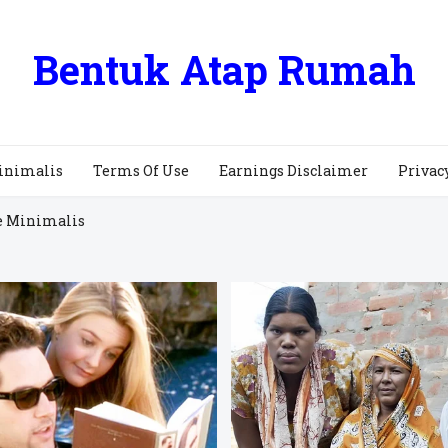
Bentuk Atap Rumah
inimalis
Terms Of Use
Earnings Disclaimer
Privac
e Minimalis