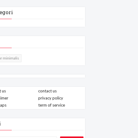
egori
r minimalis
 us
contact us
aimer
privacy policy
maps
term of service
i