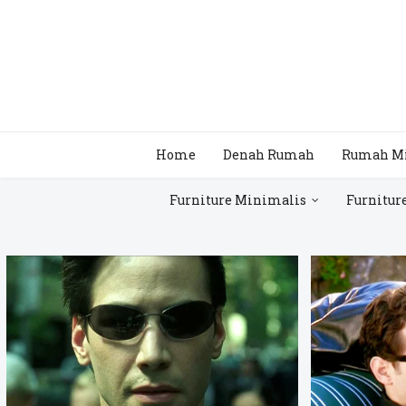
Home
Denah Rumah
Rumah M
Furniture Minimalis
Furnitur