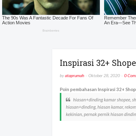
Inspirasi 32+ Shop
by
ataprumah
Oktober 28, 2020
0 Com
Poin pembahasan Inspirasi 32+ Shop
hiasan+dinding kamar shopee, s
hiasan+dinding, hiasan kamar, rekom
kekinian, pernak pernik hiasan dind