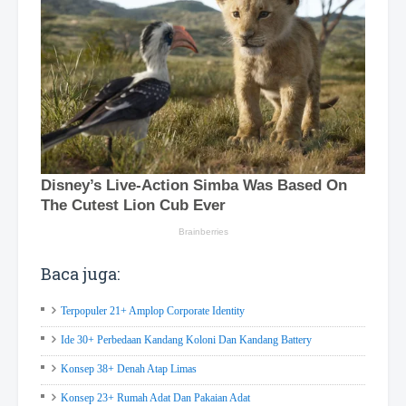
Baca juga:
Terpopuler 21+ Amplop Corporate Identity
Ide 30+ Perbedaan Kandang Koloni Dan Kandang Battery
Konsep 38+ Denah Atap Limas
Konsep 23+ Rumah Adat Dan Pakaian Adat