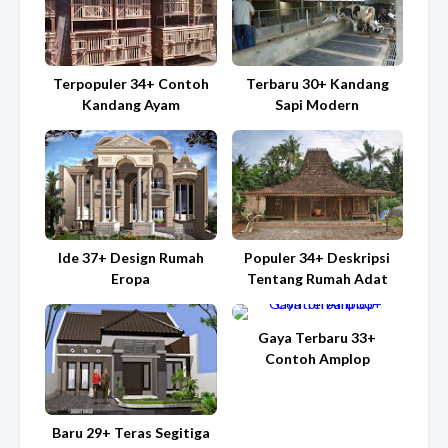
Terpopuler 34+ Contoh
Terbaru 30+ Kandang
Kandang Ayam
Sapi Modern
Ide 37+ Design Rumah
Populer 34+ Deskripsi
Eropa
Tentang Rumah Adat
Gaya Terbaru 33+
Contoh Amplop
Baru 29+ Teras Segitiga