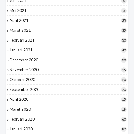
Juni 2021
5
Mei 2021
5
April 2021
35
Maret 2021
35
Februari 2021
30
Januari 2021
40
Desember 2020
30
November 2020
26
Oktober 2020
20
September 2020
20
April 2020
15
Maret 2020
19
Februari 2020
60
Januari 2020
82