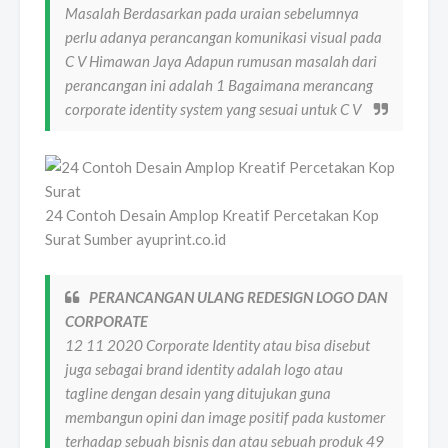
Masalah Berdasarkan pada uraian sebelumnya
perlu adanya perancangan komunikasi visual pada
C V Himawan Jaya Adapun rumusan masalah dari
perancangan ini adalah 1 Bagaimana merancang
corporate identity system yang sesuai untuk C V
24 Contoh Desain Amplop Kreatif Percetakan Kop
Surat Sumber ayuprint.co.id
PERANCANGAN ULANG REDESIGN LOGO DAN
CORPORATE
12 11 2020 Corporate Identity atau bisa disebut
juga sebagai brand identity adalah logo atau
tagline dengan desain yang ditujukan guna
membangun opini dan image positif pada kustomer
terhadap sebuah bisnis dan atau sebuah produk 49