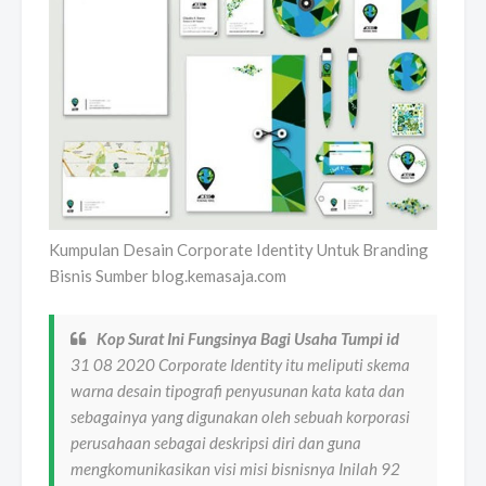
Kumpulan Desain Corporate Identity Untuk Branding
Bisnis Sumber blog.kemasaja.com
Kop Surat Ini Fungsinya Bagi Usaha Tumpi id
31 08 2020 Corporate Identity itu meliputi skema
warna desain tipografi penyusunan kata kata dan
sebagainya yang digunakan oleh sebuah korporasi
perusahaan sebagai deskripsi diri dan guna
mengkomunikasikan visi misi bisnisnya Inilah 92