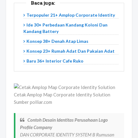
Baca juga:
Terpopuler 21+ Amplop Corporate Identity
Ide 30+ Perbedaan Kandang Koloni Dan
Kandang Battery
Konsep 38+ Denah Atap Limas
Konsep 23+ Rumah Adat Dan Pakaian Adat
Baru 36+ Interior Cafe Ruko
Cetak Amplop Map Corporate Identity Solution
Sumber polliar.com
Contoh Desain Identitas Perusahaan Logo
Profile Company
DAN CORPORATE IDENTITY SYSTEM B Rumusan