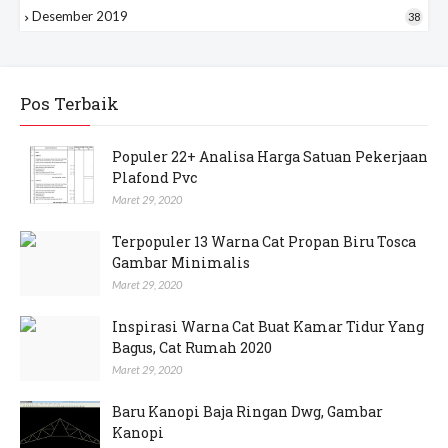
Desember 2019
38
Pos Terbaik
Populer 22+ Analisa Harga Satuan Pekerjaan
Plafond Pvc
Maret 29, 2020
Terpopuler 13 Warna Cat Propan Biru Tosca
Gambar Minimalis
Maret 29, 2020
Inspirasi Warna Cat Buat Kamar Tidur Yang
Bagus, Cat Rumah 2020
Maret 29, 2020
Baru Kanopi Baja Ringan Dwg, Gambar
Kanopi