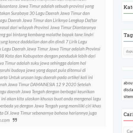
usantara Jawa Timur adalah sebuah provinsi yang
Kat
kotakan Surabaya 30 Lagu Daerah Jawa Timur dan
Lagu Daerah Jawa Timur dan Liriknya Lengkap Daftar
erasal dari wilayah Provinsi Jawa Timur Diantaranya
Tag
eng gai bintang kembang malathe bapak tane lindri
cung konce daddalian dan din dindi 7 Lirik Lagu
ik Lagu Daerah Jawa Timur Jawa Timur adalah Provinsi
dapu
 38 Kota dan Kabupaten dengan penduduk lebih dari
wa Timur adalah suku jawa sehingga dalam hal
aruhi budaya jawa yang dapat pula ditemui di
ta Untuk urusan lagu daerah pada artikel kali ini
about
erah Jawa Timur DAMAINESIA 12 9 2020 Setelah
discl
agu daerah Jawa Tengah dengan berbagai keunikan
site
 ini akan kita ulaskan khusus buat anda mengenai lagu
erbeda ya dengan Jawa Tengah yang memiliki ciri khas
ata Di Jawa Timur sebenarnya bahasa hariannya juga
Car
e.com