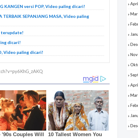
Apri
 KANGEN versi POP, Video paling dicari!
Mar
 TERBAIK SEPANJANG MASA, Video paling
Feb
 terupdate!
Jan
ing dicari!
Des
ideo paling dicari!
Nov
Okt
watch?v=py6KhG_zAKQ
Sep
Apri
Mar
Feb
Jan
Des