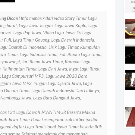
ing Dicari!
Info menarik dari video Story Timur Lagu
ing baru!, Lagu Jawa Tengah, Lagu Jawa Koplo, Lagu
rsari, Lagu Pop Jawa, Video Lagu Jawa, DJ Lagu
r Full, Lagu Timur Goyang, Lagu Daerah Indonesia,
Lagu Daerah Di Indonesia, Lirik Lagu Timur, Kumpulan
awa Timur, Lagu Indonsia Timur, Full Album Lagu Timur,
nyuawangi, Tari Remo Jawa Timur, Karaoke Lagu
h Kalimantan Timur, Lagu Dari Jawa, Ingat Lagu Rindu
y, Lagu Campursari MP3, Lagu Jawa 2020 Doro
nggam Jawa MP3, Iringan Lagu Cjerita Jawa, Lagu
u Daerah Timor, Lagu Daerah Indonesia Dan Liriknya,
 Nembangg Jawa, Lagu Baru Dangdut Jawa,
 dicari! 31 Lagu Daerah JAWA TIMUR Beserta Makna
rah Jawa Timur Pada kesempatan kali ini Senipedia
enai daftar Lagu Tradisional Jawa Timur beserta lirik
mbaca semua Selamat menyimak dan menambah