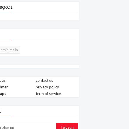
egori
r minimalis
 us
contact us
aimer
privacy policy
maps
term of service
i