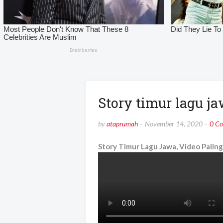
Story timur lagu ja
by
ataprumah
November 14, 2020
0 C
Story Timur Lagu Jawa, Video Paling