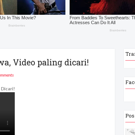
Tra
wa, Video paling dicari!
omments
Fac
 Dicari!
Pos