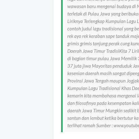
wawasan baru mengenai budaya di N
terletak di Pulau Jawa yang beribu
Liriknya Terlengkap Kumpulan Lagu 
contoh judul lagu tradisional yang b
rek ayo rek keraban sape tanduk maj
grimis grimis tanjung perak cung kun
Daerah Jawa Timur TradisiKita 7 Lir
di bagian timur pulau Jawa Memilik
37 juta jiwa Mayoritas penduduk Ja
kesenian daerah masih sangat dipeng
Provinsi Jawa Tengah maupun Jogjakar
Kumpulan Lagu Tradisional Khas Da
kemarin kita membahasa mengenai l
dan filosofinya pada kesempatan kali
daerah Jawa Timur Mungkin sedikit b
santun dan lembut ketika bertutur k
terlihat ramah Sumber : www.youtub