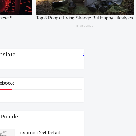
nslate
Select Language
▼
ebook
 Populer
Inspirasi 25+ Detail