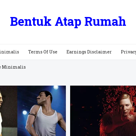
Bentuk Atap Rumah
inimalis
Terms Of Use
Earnings Disclaimer
Privac
e Minimalis