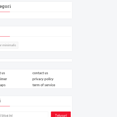
egori
r minimalis
 us
contact us
aimer
privacy policy
maps
term of service
i