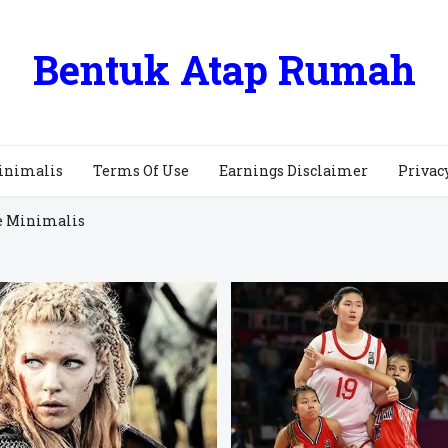
Bentuk Atap Rumah
inimalis
Terms Of Use
Earnings Disclaimer
Privac
e Minimalis