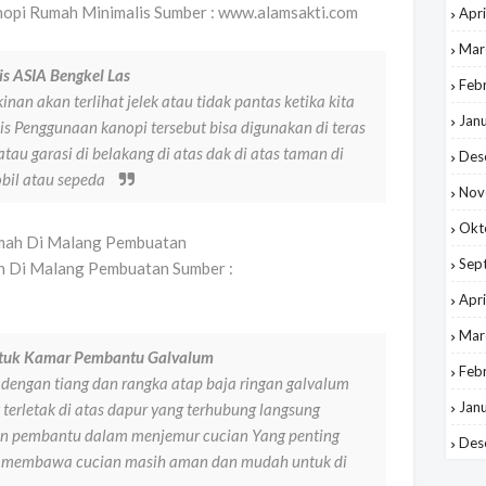
 Rumah Minimalis Sumber : www.alamsakti.com
Apri
Mar
s ASIA Bengkel Las
Feb
n akan terlihat jelek atau tidak pantas ketika kita
Jan
s Penggunaan kanopi tersebut bisa digunakan di teras
 atau garasi di belakang di atas dak di atas taman di
Des
obil atau sepeda
Nov
Okt
Sep
 Di Malang Pembuatan Sumber :
Apri
Mar
ntuk Kamar Pembantu Galvalum
Feb
 dengan tiang dan rangka atap baja ringan galvalum
Jan
erletak di atas dapur yang terhubung langsung
 pembantu dalam menjemur cucian Yang penting
Des
at membawa cucian masih aman dan mudah untuk di