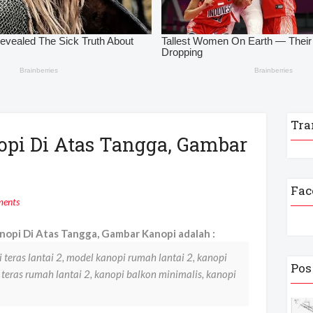
Tra
opi Di Atas Tangga, Gambar
Fac
ents
opi Di Atas Tangga, Gambar Kanopi adalah :
 teras lantai 2, model kanopi rumah lantai 2, kanopi
Pos
i teras rumah lantai 2, kanopi balkon minimalis, kanopi