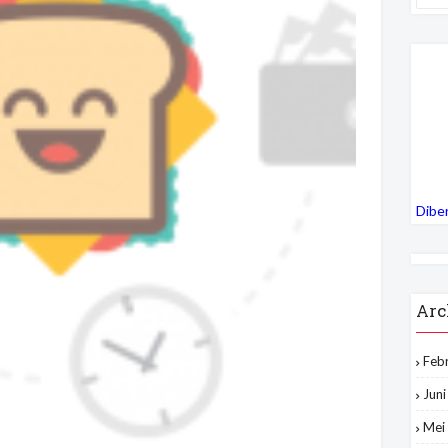
Dibe
Arc
Feb
Jun
Mei