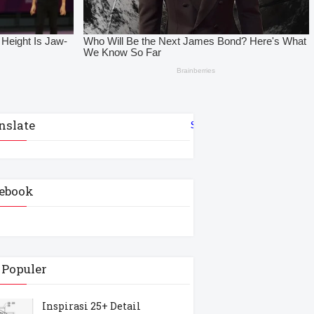
nslate
Select Language
▼
ebook
 Populer
Inspirasi 25+ Detail