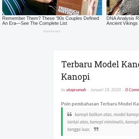
Terbaru Model Kan
Kanopi
by
ataprumah
Januari 18, 2020
0 Comm
Poin pembahasan Terbaru Model Kan
kanopi balkon atas, model kanopi
lantai atas, kanopi minimalis, kanop
tangga luar,