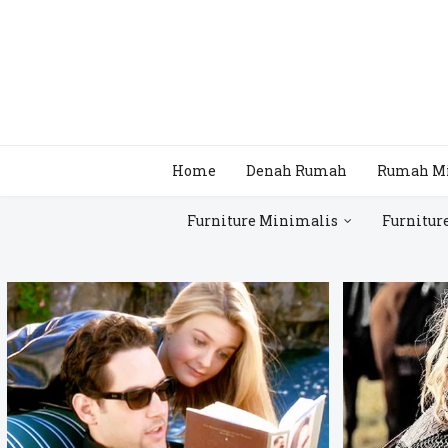
Home
Denah Rumah
Rumah M
Furniture Minimalis
Furnitur